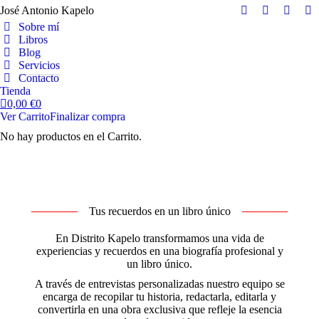
José Antonio Kapelo
Facebook
YouTube
X
In
Sobre mí
page
page
page
pa
Libros
opens
opens
opens
op
Blog
in
in
in
in
Servicios
Contacto
new
new
new
n
Tienda
window
window
windo
w
0,00
€
0
Ver Carrito
Finalizar compra
No hay productos en el Carrito.
Tus recuerdos en un libro único
En Distrito Kapelo transformamos una vida de
experiencias y recuerdos en una biografía profesional y
un libro único.
A través de entrevistas personalizadas nuestro equipo se
encarga de recopilar tu historia, redactarla, editarla y
convertirla en una obra exclusiva que refleje la esencia