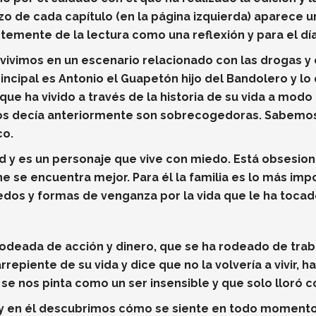
zo de cada capítulo (en la página izquierda) aparece u
emente de la lectura como una reflexión y para el día 
ivimos en un escenario relacionado con las drogas y 
principal es Antonio el Guapetón hijo del Bandolero y l
que ha vivido a través de la historia de su vida a modo
os decía anteriormente son sobrecogedoras. Sabemos 
co.
 y es un personaje que vive con miedo. Está obsesiona
he se encuentra mejor. Para él la familia es lo más impo
dos y formas de venganza por la vida que le ha tocado 
rodeada de acción y dinero, que se ha rodeado de tra
repiente de su vida y dice que no la volvería a vivir, h
 se nos pinta como un ser insensible y que solo lloró 
y en él descubrimos cómo se siente en todo momento, 