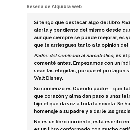
Reseña de Alquibla web
Si tengo que destacar algo del libro
Pad
alerta y pendiente del mismo desde que 
aunque siempre se puede mejorar, es ya 
que te arriesgues tanto a la opinión del 
Padre: del seminario al narcotráfico,
es el 
comenté antes. Empezamos con un índice 
sean las elegidas, porque el protagonist
Walt Disney.
Su comienzo es Querido padre…. que tal
que corazón y alma dan paso a unas letr
hijo el que da voz a toda la novela. Se 
homenaje a su padre y a darle las gracias
No es un libro corriente, está escrito 
es un libro conformado con mucho cariño 