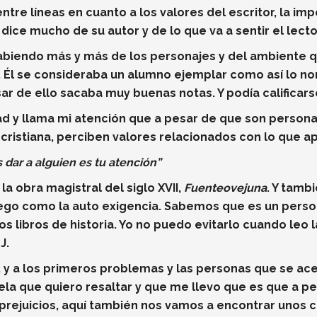
re líneas en cuanto a los valores del escritor, la impor
ice mucho de su autor y de lo que va a sentir el lecto
biendo más y más de los personajes y del ambiente q
l. Él se consideraba un alumno ejemplar como así lo no
sar de ello sacaba muy buenas notas. Y podía calificar
ad y llama mi atención que a pesar de que son persona
 cristiana, perciben valores relacionados con lo que apr
dar a alguien es tu atención”
a obra magistral del siglo XVII,
Fuenteovejuna
. Y tamb
uego como la auto exigencia. Sabemos que es un perso
los libros de historia. Yo no puedo evitarlo cuando leo 
J.
 y a los primeros problemas y las personas que se acer
ela que quiero resaltar y que me llevo que es que a 
 prejuicios, aquí también nos vamos a encontrar unos 