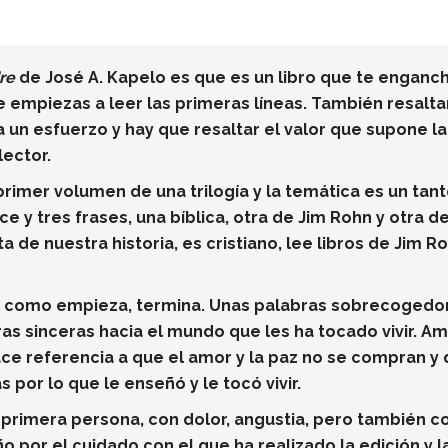
re
de José A. Kapelo es que es un libro que te enganch
empiezas a leer las primeras líneas. También resaltar 
un esfuerzo y hay que resaltar el valor que supone la
lector.
primer volumen de una trilogía y la temática es un tan
y tres frases, una bíblica, otra de Jim Rohn y otra de
a de nuestra historia, es cristiano, lee libros de Jim R
 como empieza, termina. Unas palabras sobrecogedoras
as sinceras hacia el mundo que les ha tocado vivir. A
hace referencia a que el amor y la paz no se compran y 
 por lo que le enseñó y le tocó vivir.
en primera persona, con dolor, angustia, pero también 
por el cuidado con el que ha realizado la edición y la