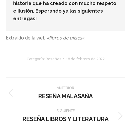
historia que ha creado con mucho respeto
e ilusión. Esperando ya las siguientes
entregas!
Extraído de la web
«libros de ulises
«.
Categoría:
Reseñas
18 de febrero de 2022
Navegación
ANTERIOR
entre
RESEÑA MALASAÑA
Publicación
anterior:
publicaciones
SIGUIENTE
RESEÑA LIBROS Y LITERATURA
Publicación
siguiente: