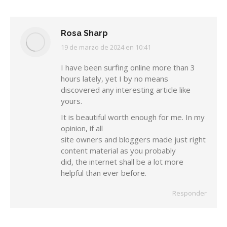
Rosa Sharp
19 de marzo de 2024 en 10:41
dice:
I have been surfing online more than 3
hours lately, yet I by no means
discovered any interesting article like
yours.
It is beautiful worth enough for me. In my
opinion, if all
site owners and bloggers made just right
content material as you probably
did, the internet shall be a lot more
helpful than ever before.
Responder